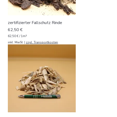
i
k
m
e
t
zertifizierter Fallschutz Rinde
e
r
Preis
62,50 €
62,50 €
/
1m³
6
inkl. MwSt.
|
zzgl. Transportkosten
2
,
5
0
€
p
r
o
1
K
u
b
i
k
m
e
t