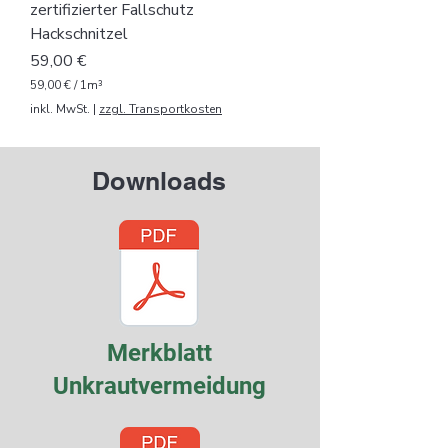
zertifizierter Fallschutz
e
r
Hackschnitzel
Preis
59,00 €
59,00 €
/
1m³
5
inkl. MwSt.
|
zzgl. Transportkosten
9
,
0
0
Downloads
€
p
r
o
1
K
u
b
i
k
Merkblatt
m
e
Unkrautvermeidung
t
e
r