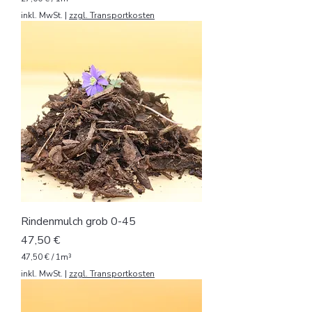
2
inkl. MwSt.
|
zzgl. Transportkosten
7
,
0
0
€
p
r
o
1
K
u
b
i
k
m
e
t
Rindenmulch grob 0-45
e
r
Preis
47,50 €
47,50 €
/
1m³
4
inkl. MwSt.
|
zzgl. Transportkosten
7
,
5