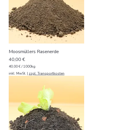
Moosmüllers Rasenerde
Preis
40,00 €
40,00 €
/
1000kg
4
inkl. MwSt.
|
zzgl. Transportkosten
0
,
0
0
€
p
r
o
1
0
0