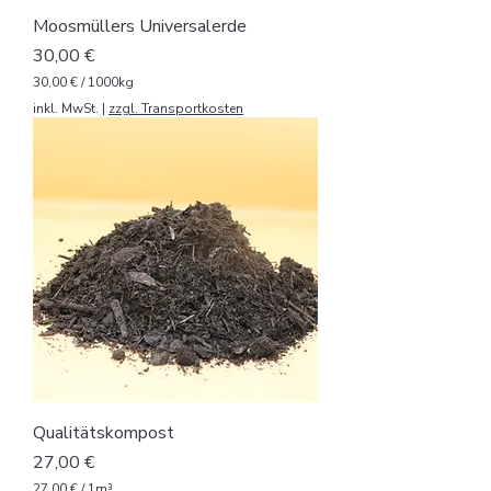
t
Moosmüllers Universalerde
e
r
Preis
30,00 €
30,00 €
/
1000kg
3
inkl. MwSt.
|
zzgl. Transportkosten
0
,
0
0
€
p
r
o
1
0
0
0
K
i
l
o
g
Qualitätskompost
r
a
Preis
27,00 €
m
m
27,00 €
/
1m³