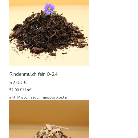
0
€
p
r
o
1
K
u
b
i
k
m
e
t
Rindenmulch fein 0-24
e
r
Preis
52,00 €
52,00 €
/
1m³
5
inkl. MwSt.
|
zzgl. Transportkosten
2
,
0
0
€
p
r